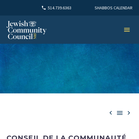
SHABBOS CALENDAR
514.739.6363



CONSEIL DE LA COMMUNAUTÉ