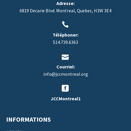
Adresse:
6819 Decarie Blvd. Montreal, Quebec, H3W 3E4


Téléphoner:
514.739.6363


Courriel:
info@jccmontreal.org


JCCMontreal1
INFORMATIONS