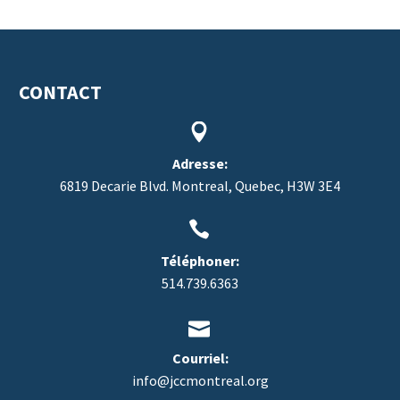
CONTACT


EN
Adresse:
6819 Decarie Blvd. Montreal, Quebec, H3W 3E4


Téléphoner:
514.739.6363


Courriel:
info@jccmontreal.org