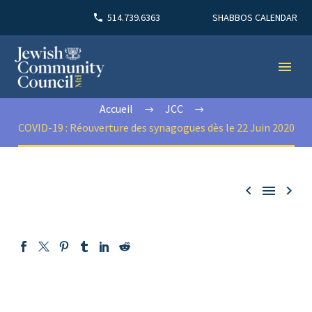
SHABBOS CALENDAR
514.739.6363
Accueil
JCC
COVID-19 : Réouverture des synagogues dès le 22 Juin 2020


