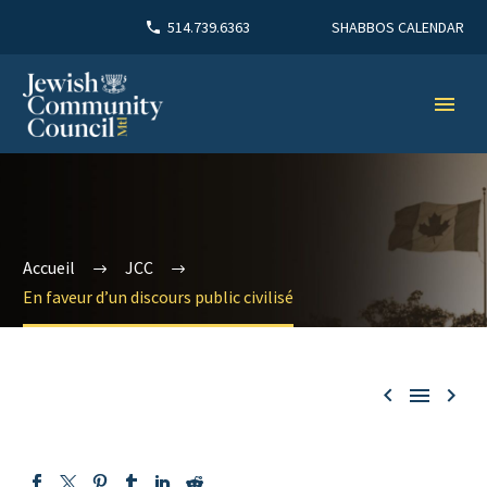
SHABBOS CALENDAR
514.739.6363
Accueil
JCC
En faveur d’un discours public civilisé


