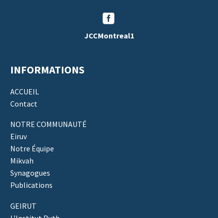


JCCMontreal1
INFORMATIONS
ACCUEIL
Contact
NOTRE COMMUNAUTÉ
Eiruv
Notre Équipe
Mikvah
Synagogues
Publications
GEIRUT
L’Institut Ruth