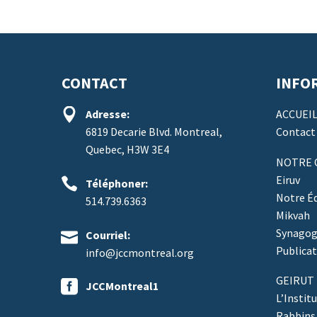
CONTACT
INFO


Adresse:
ACCUEI
6819 Decarie Blvd. Montreal,
Contact
Quebec, H3W 3E4
NOTRE
Eiruv


Téléphoner:
Notre É
514.739.6363
Mikvah
Synagog


Courriel:
Publicat
info@jccmontreal.org
GEIRUT


JCCMontreal1
L’Instit
Rabbins