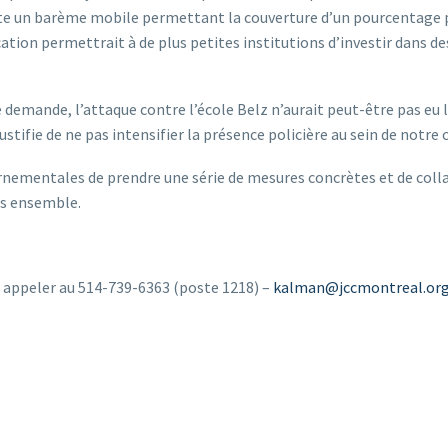
n barème mobile permettant la couverture d’un pourcentage plus 
fication permettrait à de plus petites institutions d’investir dans
demande, l’attaque contre l’école Belz n’aurait peut-être pas eu 
 justifie de ne pas intensifier la présence policière au sein de not
ementales de prendre une série de mesures concrètes et de collab
us ensemble.
appeler au 514-739-6363 (poste 1218) –
kalman@jccmontreal.or