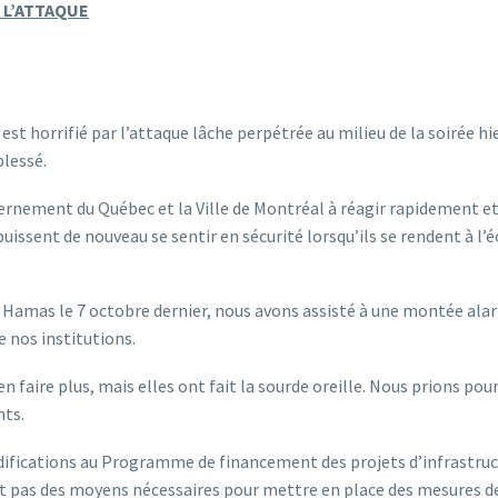
 L’ATTAQUE
st horrifié par l’attaque lâche perpétrée au milieu de la soirée hi
blessé.
nement du Québec et la Ville de Montréal à réagir rapidement et 
uissent de nouveau se sentir en sécurité lorsqu’ils se rendent à l’
e Hamas le 7 octobre dernier, nous avons assisté à une montée ala
 nos institutions.
n faire plus, mais elles ont fait la sourde oreille. Nous prions po
ts.
fications au Programme de financement des projets d’infrastructu
ant pas des moyens nécessaires pour mettre en place des mesures 