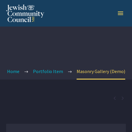
Home
Portfolio Item
Masonry Gallery (Demo)

