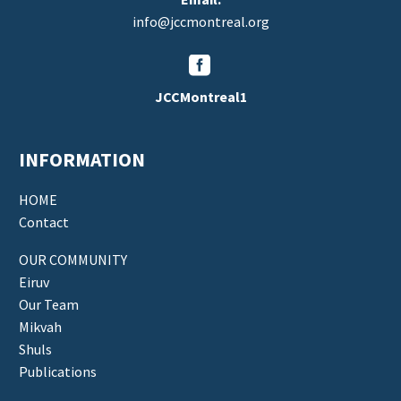
info@jccmontreal.org


JCCMontreal1
INFORMATION
HOME
Contact
OUR COMMUNITY
Eiruv
Our Team
Mikvah
Shuls
Publications