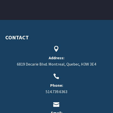
CONTACT


Address:
6819 Decarie Blvd. Montreal, Quebec, H3W 3E4


Phone:
514.739.6363


Email: