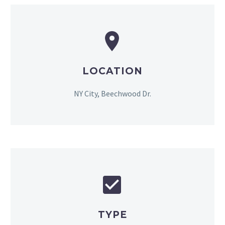


LOCATION
FR
NY City, Beechwood Dr.


TYPE