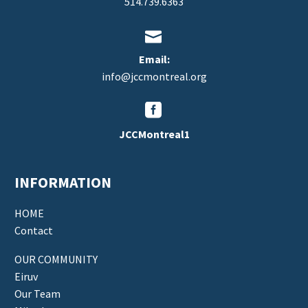
514.739.6363


Email:
info@jccmontreal.org


JCCMontreal1
INFORMATION
HOME
Contact
OUR COMMUNITY
Eiruv
Our Team