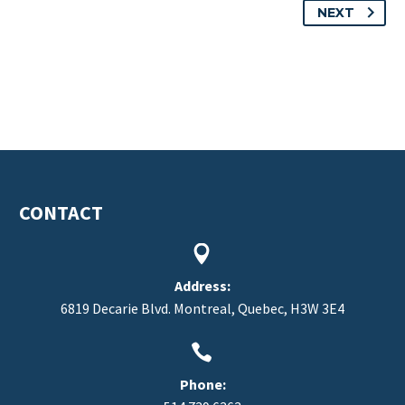
NEXT
CONTACT


Address:
6819 Decarie Blvd. Montreal, Quebec, H3W 3E4


Phone: