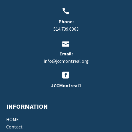


Phone:
514.739.6363


Email:
info@jccmontreal.org


JCCMontreal1
INFORMATION
HOME
Contact