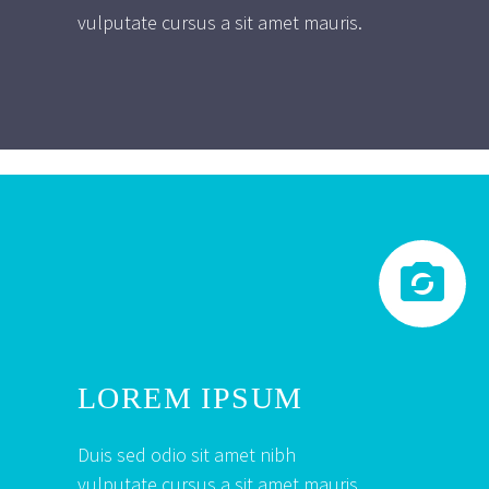
vulputate cursus a sit amet mauris.


LOREM IPSUM
Duis sed odio sit amet nibh
vulputate cursus a sit amet mauris.