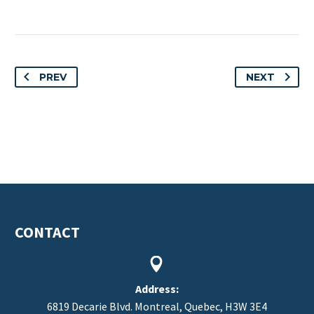
PREV
NEXT
CONTACT


Address:
6819 Decarie Blvd. Montreal, Quebec, H3W 3E4