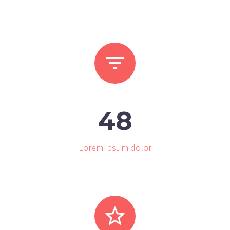


4
8
Lorem ipsum dolor

