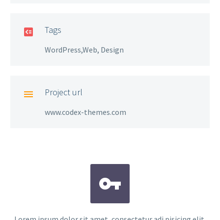
Tags

WordPress,Web, Design
Project url

www.codex-themes.com


Lorem ipsum dolor sit amet, consectetur adi pisicing elit,