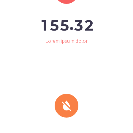
.
1
5
5
3
2
Lorem ipsum dolor

