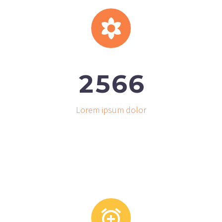


2
5
6
6
Lorem ipsum dolor

