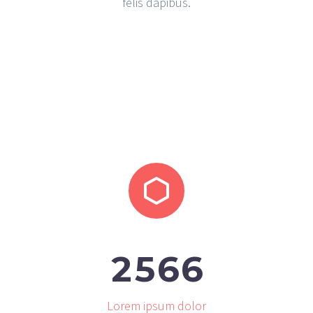
felis dapibus.


2
5
6
6
Lorem ipsum dolor