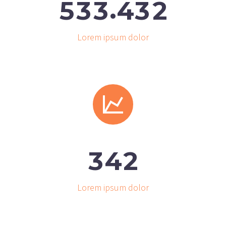
.
5
3
3
4
3
2
Lorem ipsum dolor


3
4
2
Lorem ipsum dolor