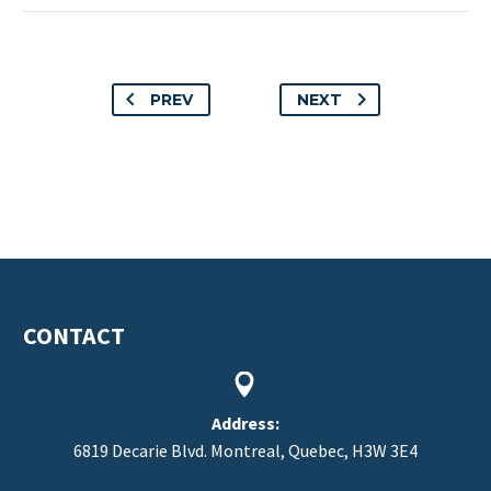
PREV
NEXT
CONTACT


Address:
6819 Decarie Blvd. Montreal, Quebec, H3W 3E4