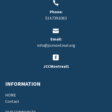


Phone:
514.739.6363


Email:
info@jccmontreal.org


JCCMontreal1
INFORMATION
HOME
Contact
OUR COMMUNITY