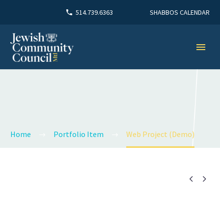
SHABBOS CALENDAR
514.739.6363
Home
Portfolio Item
Web Project (Demo)

