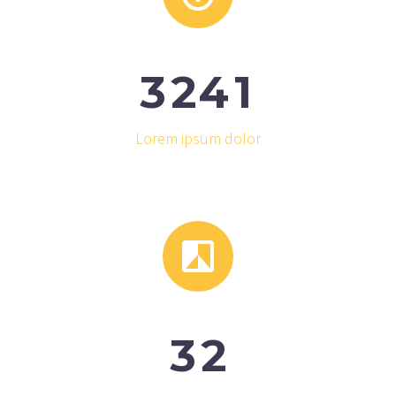
3
2
4
1
Lorem ipsum dolor


3
2