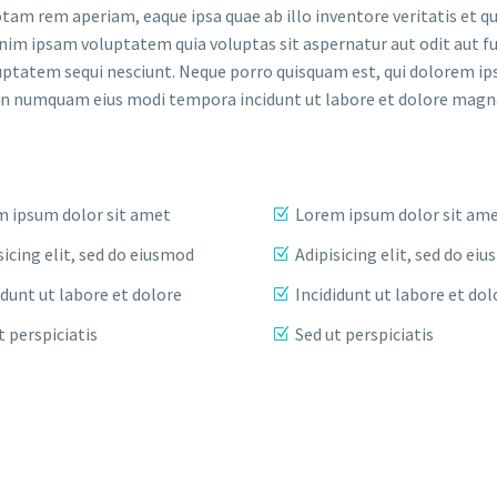
m rem aperiam, eaque ipsa quae ab illo inventore veritatis et qu
nim ipsam voluptatem quia voluptas sit aspernatur aut odit aut fu
uptatem sequi nesciunt. Neque porro quisquam est, qui dolorem ip
ia non numquam eius modi tempora incidunt ut labore et dolore ma
 ipsum dolor sit amet
Lorem ipsum dolor sit am
sicing elit, sed do eiusmod
Adipisicing elit, sed do ei
idunt ut labore et dolore
Incididunt ut labore et dol
t perspiciatis
Sed ut perspiciatis