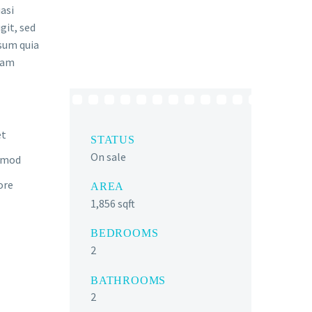
asi
git, sed
sum quia
gnam
et
STATUS
On sale
usmod
ore
AREA
1,856 sqft
BEDROOMS
2
BATHROOMS
2