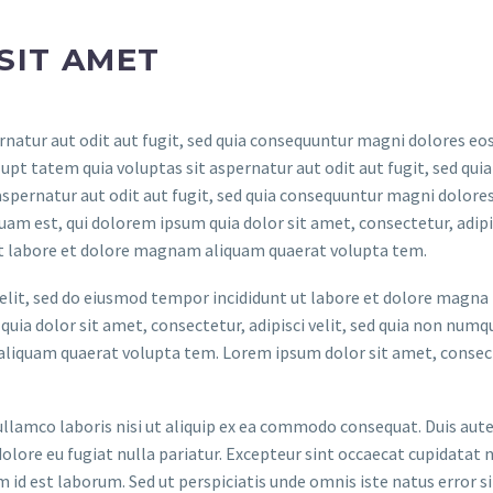
SIT AMET
atur aut odit aut fugit, sed quia consequuntur magni dolores eos
t tatem quia voluptas sit aspernatur aut odit aut fugit, sed quia
spernatur aut odit aut fugit, sed quia consequuntur magni dolores
am est, qui dolorem ipsum quia dolor sit amet, consectetur, adipis
t labore et dolore magnam aliquam quaerat volupta tem.
elit, sed do eiusmod tempor incididunt ut labore et dolore magna
uia dolor sit amet, consectetur, adipisci velit, sed quia non num
liquam quaerat volupta tem. Lorem ipsum dolor sit amet, consec
llamco laboris nisi ut aliquip ex ea commodo consequat. Duis aute
dolore eu fugiat nulla pariatur. Excepteur sint occaecat cupidatat 
im id est laborum. Sed ut perspiciatis unde omnis iste natus error si