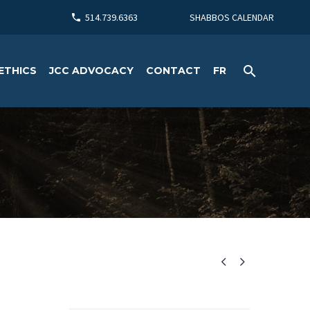
514.739.6363
SHABBOS CALENDAR
ETHICS
JCC ADVOCACY
CONTACT
FR

