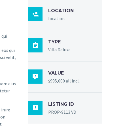
LOCATION

location
 qui
TYPE

Villa Deluxe
 eos qui
ci velit,
VALUE

$995,000 all incl.
quam eius
tetur
LISTING ID

 irure
PROP-9113 VD
non
t